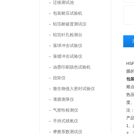
迁移测试池
包装耐压试验机
铝箔耐破度测试仪
铝箔针孔检测台
落球冲击试验仪
落镖冲击试验仪
HSP
油墨印刷脱色试验机
膜
扭矩仪
包
熔
微生物侵入密封试验仪
热
薄膜测厚仪
度
气密性检测仪
注
产
手持式残氧仪
1
摩擦系数测试仪
2