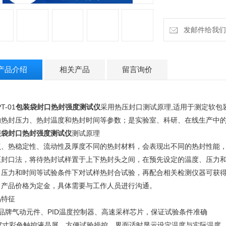
发邮件给我们：18
产品介绍
相关产品
留言询价
T-01
包装袋封口热封强度测试仪
采用热压封口测试原理,适用于测定软包
的热封压力、热封温度和热封时间等参数；是实验室、科研、在线生产中
装袋封口热封强度测试仪
测试原理
点、热稳定性、流动性及厚度不同的热封材料，会表现出不同的热封性能
压封口法，将待热封试样置于上下热封头之间，在预先设定的温度、压力
、压力和时间等试验条件下对试样热封合试验，再配合相关检测仪器可获
：产品价格为定金，具体需要与工作人员进行沟通。
品特征
、品牌气动元件、PID温度控制器、高速采样芯片，保证试验条件准确
、7寸彩色触控液晶屏，方便试验操控，界面适时显示设定温度与实际温度