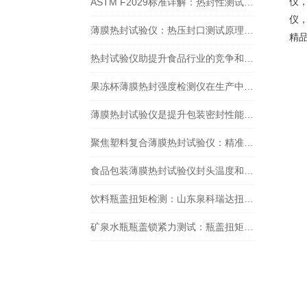
仪
ASTM F2029标准详解：热封性测试仪如何精准评估包装材料热封性能？
仪
薄膜热封试验仪：热压封口测试原理详解
精
热封试验仪助提升食品行业的竞争和可持续发展力
果冻杯薄膜热封强度检测仪在生产中的重要作用
薄膜热封试验仪是提升包装密封性能的关键工具
聚焦塑料复合薄膜热封试验仪：精准剖析包装热封的奥秘
食品包装薄膜热封试验仪封头温度和时间怎么设置
饮料瓶盖扭矩检测：山东泉科瑞达扭矩测试仪的应用实例
矿泉水瓶瓶盖锁紧力测试：瓶盖扭矩仪的应用与重要性