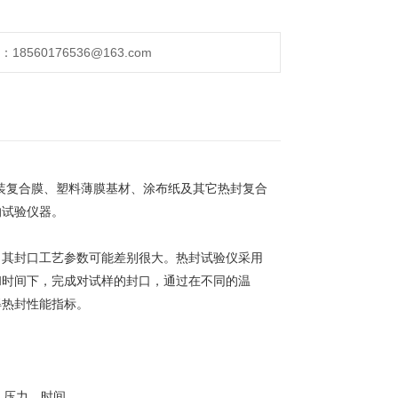
560176536@163.com
装复合膜、塑料薄膜基材、涂布纸及其它热封复合
的试验仪器。
，其封口工艺参数可能差别很大。热封试验仪采用
和时间下，完成对试样的封口，通过在不同的温
得热封性能指标。
、压力、时间