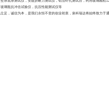
，壁厚底厚测试仪，安瓿折断力测试仪，铝箔针孔测试台，药用玻璃颗粒1
，玻璃瓶抗冲击试验仪，抗压性能测试仪等
品立足，诚信为本，是我们永恒不变的创业初衷，泉科瑞达将始终致力于