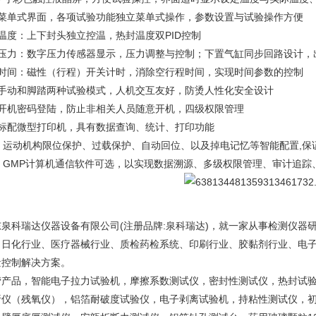
、菜单式界面，各项试验功能独立菜单式操作，参数设置与试验操作方便
温度：上下封头独立控温，热封温度双PID控制
、压力：数字压力传感器显示，压力调整与控制；下置气缸同步回路设计，
、时间：磁性（行程）开关计时，消除空行程时间，实现时间参数的控制
、手动和脚踏两种试验模式，人机交互友好，防烫人性化安全设计
、开机密码登陆，防止非相关人员随意开机，四级权限管理
、标配微型打印机，具有数据查询、统计、打印功能
0、运动机构限位保护、过载保护、自动回位、以及掉电记忆等智能配置,保
1、GMP计算机通信软件可选，以实现数据溯源、多级权限管理、审计追踪
东泉科瑞达仪器设备有限公司(注册品牌:泉科瑞达)，就一家从事检测仪器
、日化行业、医疗器械行业、质检药检系统、印刷行业、胶黏剂行业、电
量控制解决方案。
营产品，智能电子拉力试验机，摩擦系数测试仪，密封性测试仪，热封试
析仪（残氧仪），铝箔耐破度试验仪，电子剥离试验机，持粘性测试仪，