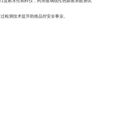
21度耐水性制样仪，药用玻璃线性热膨胀系数测试
通过检测技术提升助推品控安全事业。