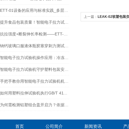
ETT-01设备的应用与标准实践_多层共挤输液袋膜材穿刺性能检测
上一篇：
LEAK-02软塑包
提升食品包装质量！智能电子拉力试验机在食品包装密封强度检测中的应用
抗拉强度+断裂伸长率检测——ETT-01智能拉力试验机检测瓶子标签中的应用
钠钙玻璃口服液体瓶胶塞穿刺力测试：原理、标准与实践
智能电子拉力试验机操作应用：冷冻食品包装如何科学验证抗穿刺性？
智能电子拉力试验机守护塑料包装安全！在塑料包装质检中的关键作用
手把手教你用智能电子拉力试验机机检测自立袋热封强度!
如何用塑料拉伸试验机执行GB/T 41168-2021？蒸煮膜检测全流程+实例解析
为何需检测铝塑组合盖开启力？依据标准与测试仪价值解析
首页
公司简介
新闻资讯
产