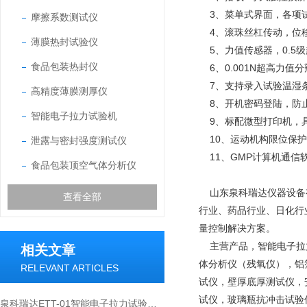
3、菜单式界面，各项试
摩擦系数测试仪
4、滚珠丝杠传动，位移
薄膜热封试验仪
5、力值传感器，0.5
食品包装热封仪
6、0.001N超高力值
7、支持录入试验温湿
高精度薄膜测厚仪
8、开机密码登陆，防
智能电子拉力试验机
9、标配微型打印机，
10、运动机构限位保护
泄露与密封强度测试仪
11、GMP计算机通信
食品包装顶空气体分析仪
山东泉科瑞达仪器设备有
查看全部
行业、药品行业、日化行
量控制解决方案。
主营产品，智能电子拉力
相关文章
体分析仪（残氧仪），铝
RELEVANT ARTICLES
试仪，壁厚底厚测试仪，
试仪，玻璃瓶抗冲击试验
泉科瑞达ETT-01智能电子拉力试验机实现薄膜薄片裤形撕裂法测试