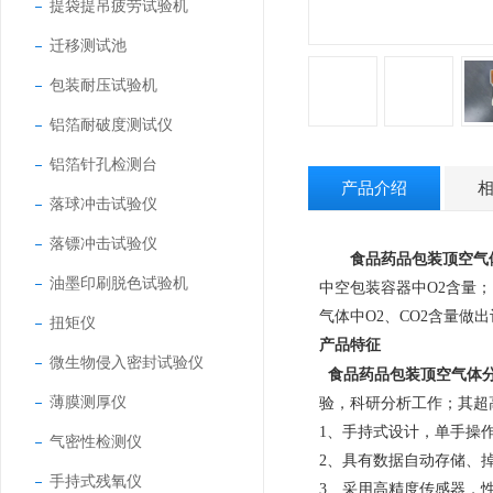
提袋提吊疲劳试验机
迁移测试池
包装耐压试验机
铝箔耐破度测试仪
铝箔针孔检测台
产品介绍
落球冲击试验仪
落镖冲击试验仪
食品药品包装顶空气
油墨印刷脱色试验机
中空包装容器中O2含量
气体中O2、CO2含量做
扭矩仪
产品特征
微生物侵入密封试验仪
食品药品包装顶空气体
薄膜测厚仪
验，科研分析
工
作
；其超
1、
手持式设计，单手操
气密性检测仪
2、
具有数据自动存储、
手持式残氧仪
3、
采用高精度传感器，