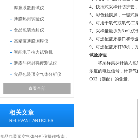
4、
快插式采样针防护套
摩擦系数测试仪
5、
彩色触摸屏，一键式
薄膜热封试验仪
6、
可用于氧气或氧气/二
食品包装热封仪
7、
采样量最少为3 ml,
8、
可选配蓝牙接口和专
高精度薄膜测厚仪
9、
可选配蓝牙打印机，
智能电子拉力试验机
试验原理
泄露与密封强度测试仪
将采样集探针插入包
浓度的电压信号，计算气
食品包装顶空气体分析仪
CO2（选配）的含量。
查看全部
相关文章
RELEVANT ARTICLES
食品包装顶空气体分析仪操作指南，从校准到数据解读全流程解析