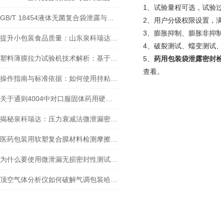
1、试验量程可选，试验
GB/T 18454液体无菌复合袋泄露与密封强度测试仪
2、用户分级权限设置，
3、膨胀抑制、膨胀非抑
提升小包装食品质量：山东泉科瑞达耐压强度测试仪的应用
4、破裂测试、蠕变测试
塑料薄膜拉力试验机技术解析：基于BB/T 0041的多层共挤阻隔膜检测方案
5、
药用包装袋泄露密封
查看。
操作指南与标准依据：如何使用持粘性测试仪进行压敏胶带检测
关于通则4004中对口服固体药用硬片的塑料剥离强度测定法的规定,
揭秘泉科瑞达：压力衰减法微泄漏密封性测试仪如何保障产品质量
医药包装用软塑复合膜材料检测摩擦系数的作用
为什么要使用微泄漏无损密封性测试仪进行检测？
顶空气体分析仪如何破解气调包装哈喇味、变色、霉变三大难题？