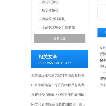
热封试验仪
瓶盖扭矩仪
薄膜拉力试验机
食品包装密封性试验仪
查看全部
N
强
相关文章
穿
RELEVANT ARTICLES
等
一
包装耐压性能测试仪对方便面酱料包测试全流程解析：从标准方法到生产实践
将
的
山东泉科瑞达：专注宠物食品包装力学性能检测整体解决方案
果酱包装怕压塌？包装耐压性能测试仪来把关！
NYQ-02H包装耐压性能测试仪：漱口水条包耐压怎么测？把好质量关