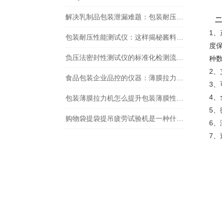
解决乳制品包装泄漏难题：包装耐压性能测试仪的实战检测方法
二
1
包装耐压性能测试仪：这样揭秘酱料包泄漏背后的包装质量问题！
度
负压法密封性测试仪的标准化检测流程：依据GB/T 15171-1994
种
2
食品包装企业品控的仪器：薄膜拉力机、摩擦系数仪和密封测试仪
3
4
包装薄膜拉力机怎么提升包装薄膜性能的
5
购物袋提袋提吊疲劳试验机是一种什么样的仪器？
6
7