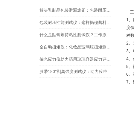
解决乳制品包装泄漏难题：包装耐压性能测试仪的实战检测方法
二
1
包装耐压性能测试仪：这样揭秘酱料包泄漏背后的包装质量问题！
度
什么是贴膏剂持粘性测试仪？工作原理及应用领域？
种
2
全自动扭矩仪：化妆品玻璃瓶扭矩测试的精准检测
3
4
偏光应力仪助力药用玻璃容器应力评估——玻璃容器应力检测的标准化实践
5
胶带180°剥离强度测试仪：助力胶带性能研究与应用
6
7