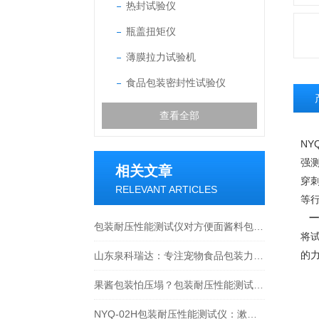
热封试验仪
瓶盖扭矩仪
薄膜拉力试验机
食品包装密封性试验仪
查看全部
N
强
相关文章
穿
RELEVANT ARTICLES
等
一
包装耐压性能测试仪对方便面酱料包测试全流程解析：从标准方法到生产实践
将
的
山东泉科瑞达：专注宠物食品包装力学性能检测整体解决方案
果酱包装怕压塌？包装耐压性能测试仪来把关！
NYQ-02H包装耐压性能测试仪：漱口水条包耐压怎么测？把好质量关