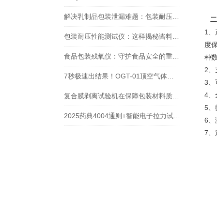
解决乳制品包装泄漏难题：包装耐压性能测试仪的实战检测方法
二
1
包装耐压性能测试仪：这样揭秘酱料包泄漏背后的包装质量问题！
度
食品包装残氧仪：守护食品安全的重要工具
种
2
7秒极速出结果！OGT-01顶空气体分析仪如何精准捕捉包装内的“微量残氧“
3
4
复合膜剥离试验机在保障包装材料质量方面是怎么做的？
5
2025药典4004通则+智能电子拉力试验机：塑料剥离强度检测的秘密
6
7