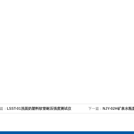
篇：
LSST-01洗面奶塑料软管耐压强度测试仪
下一篇：
NJY-02H矿泉水