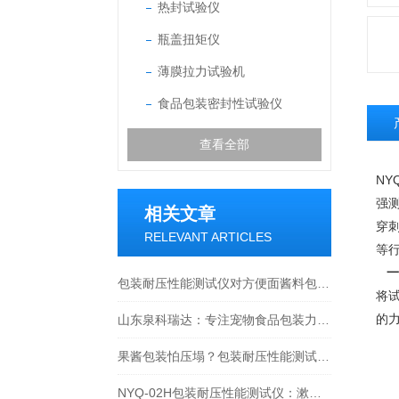
热封试验仪
瓶盖扭矩仪
薄膜拉力试验机
食品包装密封性试验仪
查看全部
N
强
相关文章
穿
RELEVANT ARTICLES
等
一
包装耐压性能测试仪对方便面酱料包测试全流程解析：从标准方法到生产实践
将
的
山东泉科瑞达：专注宠物食品包装力学性能检测整体解决方案
果酱包装怕压塌？包装耐压性能测试仪来把关！
NYQ-02H包装耐压性能测试仪：漱口水条包耐压怎么测？把好质量关