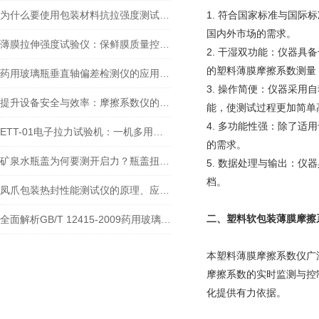
为什么要使用包装材料抗拉强度测试仪?
1. 符合国家标准与国际
国内外市场的需求。
薄膜拉伸强度试验仪：保鲜膜质量控制的拉伸强度+断裂伸长率检测
2. 干湿双功能：仪器
的塑料薄膜摩擦系数测量
药用玻璃瓶垂直轴偏差检测仪的应用价值与山东泉科瑞达推荐仪器
3. 操作简便：仪器采
提升设备安全与效率：摩擦系数仪的科学测量与控制策略
能，使测试过程更加简单
4. 多功能性强：除了
ETT-01电子拉力试验机：一机多用如何实现拉伸、剥离、撕裂与穿刺测试？
的需求。
矿泉水瓶盖为何要测开启力？瓶盖扭矩测试仪能发挥什么作用？
5. 数据处理与输出：
档。
凤爪包装热封性能测试仪的原理、应用以及其在食品安全中的重要作用
二、
塑料软包装薄膜摩擦
全面解析GB/T 12415-2009药用玻璃瓶耐内压检测标准及设备推荐
本塑料薄膜摩擦系数仪广
摩擦系数的实时监测与控
化提供有力依据。