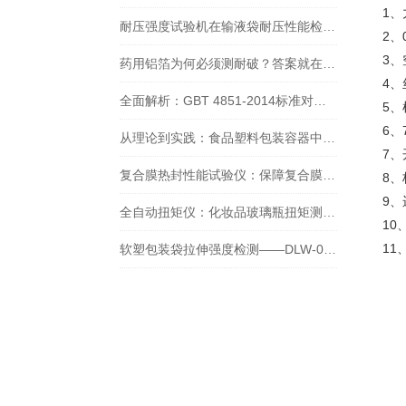
1
耐压强度试验机在输液袋耐压性能检测中的应用及影响
2、
3
药用铝箔为何必须测耐破？答案就在铝箔耐破度测试仪里
4、
全面解析：GBT 4851-2014标准对控温持粘性测试仪的要求与行业应用
5
6
从理论到实践：食品塑料包装容器中空气含量的传感器测定技术详解
7
复合膜热封性能试验仪：保障复合膜质量的核心利器大揭秘
8
9
全自动扭矩仪：化妆品玻璃瓶扭矩测试的精准检测
1
1
软塑包装袋拉伸强度检测——DLW-02智能电子拉力试验机