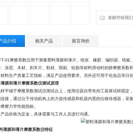
发邮件给我们：18
产品介绍
相关产品
留言询价
FT-01摩擦系数仪
用于测量塑料薄膜和薄片、纸张、橡胶、编织袋、纸板
带、涂层、木材、刹车片、鞋材、雨刷、轮胎等材料滑动时的静摩擦系数
节材料生产质量工艺指标，满足产品使用要求。另外还可用于化妆品等日
料薄膜和薄片摩擦系数仪
测试原理
试样平铺于摩擦系数测试仪测试台上，使用仪器自带夹持工装将试样固定
构连接，通过位于传动机构上的力值传感器和机器内置的位移传感器，采
种摩擦力学性能指标。
：产品价格为定金，具体需要与工作人员进行沟通。
料薄膜和薄片摩擦系数仪
特征