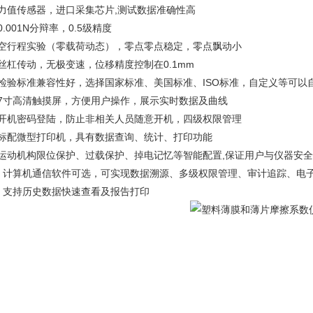
、力值传感器，进口采集芯片,测试数据准确性高
0.001N分辩率，0.5级精度
、空行程实验（零载荷动态），零点零点稳定，零点飘动小
丝杠传动，无极变速，位移精度控制在0.1mm
、检验标准兼容性好，选择国家标准、美国标准、ISO标准，自定义等可以
、7寸高清触摸屏，方便用户操作，展示实时数据及曲线
、开机密码登陆，防止非相关人员随意开机，四级权限管理
、标配微型打印机，具有数据查询、统计、打印功能
、运动机构限位保护、过载保护、掉电记忆等智能配置,保证用户与仪器安全
0、计算机通信软件可选，可实现数据溯源、多级权限管理、审计追踪、电
1、支持历史数据快速查看及报告打印