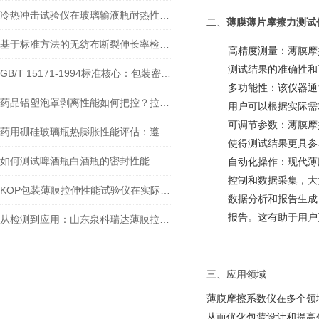
冷热冲击试验仪在玻璃输液瓶耐热性能检测中的应用分析
二、
薄膜薄片摩擦力测试
基于标准方法的无纺布断裂伸长率检测：薄膜拉力试验机的应用实践
高精度测量
：薄膜摩
测试结果的准确性和
GB/T 15171-1994标准核心：包装密封性测试仪如何精准评估泄漏风险？
多功能性
：该仪器通
药品铝塑泡罩剥离性能如何把控？拉力试验机给出测定方案
用户可以根据实际需
可调节参数
：薄膜摩
药用硼硅玻璃瓶热膨胀性能评估：遵循YBB00042004-2015标准的检测技术
使得测试结果更具参
如何测试啤酒瓶白酒瓶的密封性能
自动化操作
：现代薄
控制和数据采集，大
KOP包装薄膜拉伸性能试验仪在实际中是怎么应用的？
数据分析和报告生成
报告。这有助于用户
从检测到应用：山东泉科瑞达薄膜拉伸强度试验仪对塑料薄膜的质量管控
三、应用领域
薄膜摩擦系数仪在多个领
从而优化包装设计和提高