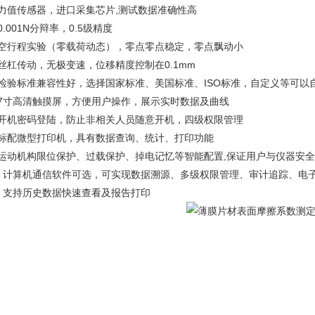
、力值传感器，进口采集芯片,测试数据准确性高
0.001N分辩率，0.5级精度
、空行程实验（零载荷动态），零点零点稳定，零点飘动小
丝杠传动，无极变速，位移精度控制在0.1mm
、检验标准兼容性好，选择国家标准、美国标准、ISO标准，自定义等可以
、7寸高清触摸屏，方便用户操作，展示实时数据及曲线
、开机密码登陆，防止非相关人员随意开机，四级权限管理
、标配微型打印机，具有数据查询、统计、打印功能
、运动机构限位保护、过载保护、掉电记忆等智能配置,保证用户与仪器安全
0、计算机通信软件可选，可实现数据溯源、多级权限管理、审计追踪、电
1、支持历史数据快速查看及报告打印