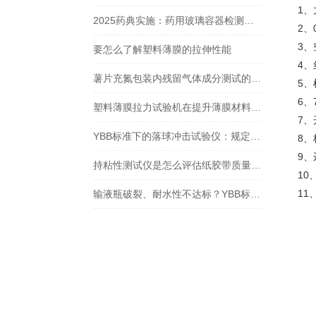
1
2025药典实施：药用玻璃容器检测通则的检测项目及仪器推荐
2、
3
要怎么了解塑料薄膜的拉伸性能
4、
薯片充氮包装内残留气体成分测试的基本原理和必要性
5
6
塑料薄膜拉力试验机在提升薄膜材料质量方面的重要性
7
YBB标准下的落球冲击试验仪：规定全解析
8
9
持粘性测试仪是怎么评估纸胶带质量的？
1
1
输液瓶破裂、耐水性不达标？YBB标准检测设备破解行业痛点