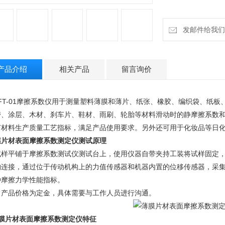
发邮件给我们：18
产品介绍
相关产品
留言询价
FT-01摩擦系数仪
用于测量塑料薄膜和薄片、纸张、橡胶、编织袋、纸板
带、涂层、木材、刹车片、鞋材、雨刷、轮胎等材料滑动时的静摩擦系数
节材料生产质量工艺指标，满足产品使用要求。另外还可用于化妆品等日
膜片材表面摩擦系数测定仪
测试原理
试样平铺于摩擦系数测试仪测试台上，使用仪器自带夹持工装将试样固定
构连接，通过位于传动机构上的力值传感器和机器内置的位移传感器，采
种摩擦力学性能指标。
：产品价格为定金，具体需要与工作人员进行沟通。
膜片材表面摩擦系数测定仪
特征