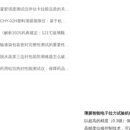
凝胶强度测试仪评估卡拉胶品质的关键工具
CHY-02H塑料薄膜测厚仪：基于机械接触法的厚度检测与行业应用
《解析2025药典规定：121℃玻璃颗粒耐水性制样仪对测定结果的影响
输液袋包装密封完整性测试的重要性与方法
脱水蔬菜三边封包装防潮难题怎么破？成因解析 + 泉科瑞达仪器助力品质管控
药用铝箔热封性能测试仪：保障药品包装安全的关键工具
薄膜智能电子拉力试验机
以超高的精度（0.3级
高精度位移控制技术，可