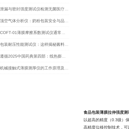
泄漏与密封强度测试仪检测无菌医疗器械包装——基于YY/T 0681.5-2010标准
顶空气体分析仪：奶粉包装安全与品质的检测卫士
COFT-01薄膜摩擦系数测试仪通常是如何检测软塑包装的？
包装耐压性能测试仪：这样揭秘酱料包泄漏背后的包装质量问题！
遵循2025中国药典第四部：线热膨胀系数测定仪于药品研发生产中的规范应用
机械接触式薄膜测厚仪的工作原理及其在不同行业的应用
食品包装薄膜拉伸强度测
以超高的精度（0.3级
高精度位移控制技术，可