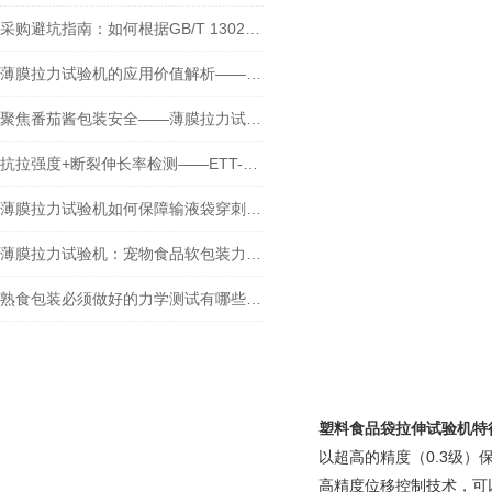
采购避坑指南：如何根据GB/T 13022标准选对高精度薄膜拉力试验机
薄膜拉力试验机的应用价值解析——为什么热合强度决定包装成败？
聚焦番茄酱包装安全——薄膜拉力试验机与撕裂强度检测
抗拉强度+断裂伸长率检测——ETT-01智能拉力试验机检测瓶子标签中的应用
薄膜拉力试验机如何保障输液袋穿刺安全？药包材关键性能检测
薄膜拉力试验机：宠物食品软包装力学性能为何必须测？
熟食包装必须做好的力学测试有哪些？力学性能测试仪器推荐与常用方法
塑料食品袋拉伸试验机
特
以超高的精度（0.3级
高精度位移控制技术，可