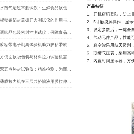
产品
特征
水蒸气透过率测试仪：生鲜食品软包装水蒸气透过率检测方法与标准解析
1、开机密码登陆，防止
揭秘铝箔封盖撕开力测试仪的作用与意义
2、5寸触摸屏操作，显
3、设定参数后，一键全
调味品包装密封性测试仪：保障食品安全的关键设备
4、气动元件产品，性能
胶粘带电子剥离试验机助力胶粘带质量提升的应用实践
5、真空罐采用航天级别
6、取缔气压表，采用高
方便面软袋包装与材料拉力试验机需要具备的功能有哪些？
7、内置时间显示器，方
双五点热封试验仪：精准检测，为面膜包装热封性能保驾护航
薄膜拉力机在三层共挤输液用膜拉伸性能测试中的应用及相关的重要指标