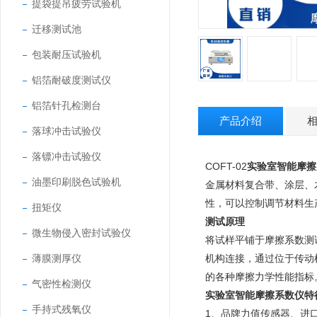
提袋提吊疲劳试验机
迁移测试池
包装耐压试验机
铝箔耐破度测试仪
铝箔针孔检测台
产品介绍
落球冲击试验仪
落镖冲击试验仪
COFT-02
实验室智能摩擦
油墨印刷脱色试验机
金属材料复合带、涂层、
性，可以控制调节材料生
扭矩仪
测试原理
微生物侵入密封试验仪
将试样平铺于摩擦系数测
薄膜测厚仪
机构连接，通过位于传动
的各种摩擦力学性能指标
气密性检测仪
实验室智能摩擦系数仪
特
手持式残氧仪
1、品牌力值传感器、进