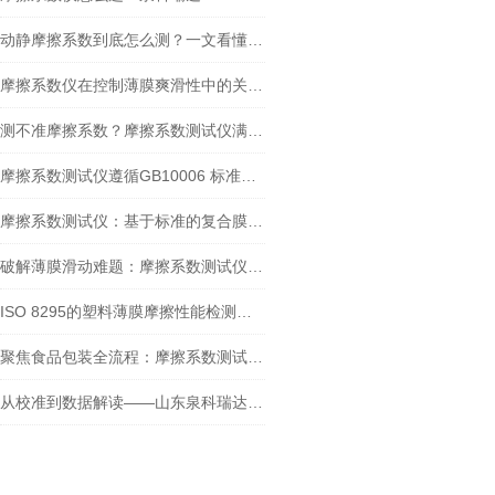
动静摩擦系数到底怎么测？一文看懂摩擦系数仪的正确操作
摩擦系数仪在控制薄膜爽滑性中的关键作用
测不准摩擦系数？摩擦系数测试仪满足GB/T 10006-2021新要求吗？
摩擦系数测试仪遵循GB10006 标准：在牛奶包装膜检测中的应用
摩擦系数测试仪：基于标准的复合膜摩擦性能检测实践
破解薄膜滑动难题：摩擦系数测试仪的检测实践与核心价值
ISO 8295的塑料薄膜摩擦性能检测：摩擦系数测试仪方法解析与设备选型
聚焦食品包装全流程：摩擦系数测试仪的多场景测定应用
从校准到数据解读——山东泉科瑞达摩擦系数测试仪标准化操作指南