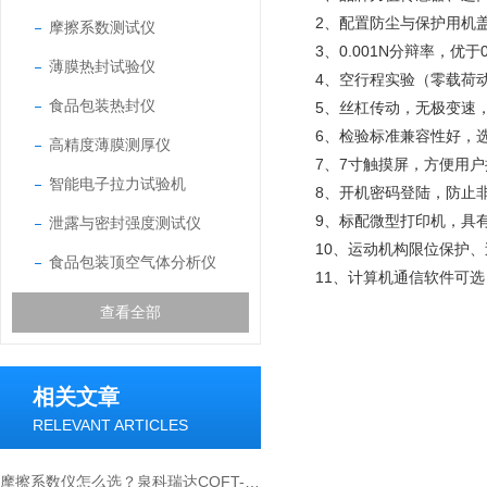
2、配置防尘与保护用机
摩擦系数测试仪
3、0.001N分辩率，优于
薄膜热封试验仪
4、空行程实验（零载荷
食品包装热封仪
5、丝杠传动，无极变速，
6、检验标准兼容性好，
高精度薄膜测厚仪
7、7寸触摸屏，方便用
智能电子拉力试验机
8、开机密码登陆，防止
9、标配微型打印机，具
泄露与密封强度测试仪
10、运动机构限位保护
食品包装顶空气体分析仪
11、计算机通信软件可
查看全部
相关文章
RELEVANT ARTICLES
摩擦系数仪怎么选？泉科瑞达COFT-02选购要点全解