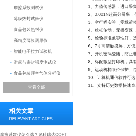
1、力值传感器，进口采
摩擦系数测试仪
2、0.001N超高分辩率，
薄膜热封试验仪
3、空行程实验（零载荷
食品包装热封仪
4、丝杠传动，无极变速，
5、检验标准兼容性好，
高精度薄膜测厚仪
6、7寸高清触摸屏，方
智能电子拉力试验机
7、开机密码登陆，防止
8、标配微型打印机，具
泄露与密封强度测试仪
9、运动机构限位保护、
食品包装顶空气体分析仪
10、计算机通信软件可
11、支持历史数据快速
查看全部
相关文章
RELEVANT ARTICLES
摩擦系数仪怎么选？泉科瑞达COFT-02选购要点全解