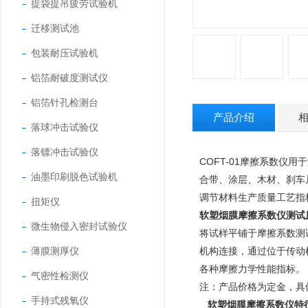
提袋提吊疲劳试验机
迁移测试池
包装耐压试验机
铝箔耐破度测试仪
铝箔针孔检测台
产品介绍
落球冲击试验仪
落镖冲击试验仪
COFT-01摩擦系数仪
用于
油墨印刷脱色试验机
合带、涂层、木材、刹车
调节材料生产质量工艺指
扭矩仪
软塑烟膜摩擦系数仪测试
微生物侵入密封试验仪
将试样平铺于摩擦系数测
薄膜测厚仪
机构连接，通过位于传动
各种摩擦力学性能指标。
气密性检测仪
注：产品价格为定金，具
手持式残氧仪
软塑烟膜摩擦系数仪
特