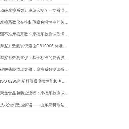
动静摩擦系数到底怎么测？一文看懂摩擦系数仪的正确操作
摩擦系数仪在控制薄膜爽滑性中的关键作用
测不准摩擦系数？摩擦系数测试仪满足GB/T 10006-2021新要求吗？
摩擦系数测试仪遵循GB10006 标准：在牛奶包装膜检测中的应用
摩擦系数测试仪：基于标准的复合膜摩擦性能检测实践
破解薄膜滑动难题：摩擦系数测试仪的检测实践与核心价值
ISO 8295的塑料薄膜摩擦性能检测：摩擦系数测试仪方法解析与设备选型
聚焦食品包装全流程：摩擦系数测试仪的多场景测定应用
从校准到数据解读——山东泉科瑞达摩擦系数测试仪标准化操作指南