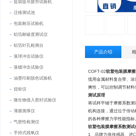
提袋提吊疲劳试验机
迁移测试池
包装耐压试验机
铝箔耐破度测试仪
铝箔针孔检测台
产品介绍
落球冲击试验仪
落镖冲击试验仪
COFT-02
软塑包装膜摩擦
油墨印刷脱色试验机
缆用金属材料复合带、涂
爽性，可以控制调节材料
扭矩仪
测试原理
微生物侵入密封试验仪
将试样平铺于摩擦系数测
薄膜测厚仪
机构连接，通过位于传动
的各种摩擦力学性能指标
气密性检测仪
软塑包装膜摩擦系数测试
手持式残氧仪
1、品牌力值传感器、进