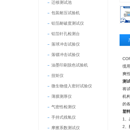
迁移测试池
包装耐压试验机
铝箔耐破度测试仪
铝箔针孔检测台
落球冲击试验仪
落镖冲击试验仪
COF
油墨印刷脱色试验机
缆
爽
扭矩仪
测
微生物侵入密封试验仪
将
薄膜测厚仪
机
的
气密性检测仪
塑
手持式残氧仪
1
2
摩擦系数测试仪