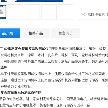
发邮件给我们：18
产品介绍
相关产品
留言询价
T-02
塑料复合膜摩擦系数测试仪
用于测量塑料薄膜和薄片、纸张、橡胶
用金属材料复合带、涂层、木材、刹车片、鞋材、雨刷、轮胎等材料滑动
性，可以控制调节材料生产质量工艺指标，满足产品使用要求。另外还可
试原理
试样平铺于摩擦系数测试仪测试台上，使用仪器自带夹持工装将试样固定
构连接，通过位于传动机构上的力值传感器和机器内置的位移传感器，采
各种摩擦力学性能指标。
料复合膜摩擦系数测试仪
特征
、品牌力值传感器、进口意大利高速采集芯片、国际品牌电机、精密机床丝
、配置防尘与保护用机盖罩，美观实用，保护传感器与测试平台