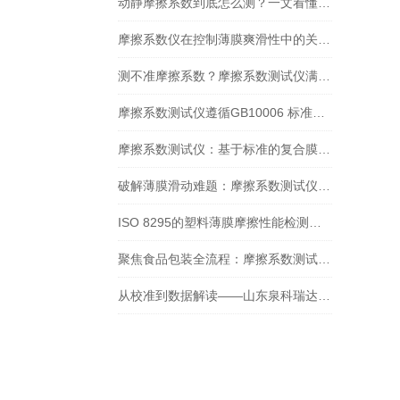
动静摩擦系数到底怎么测？一文看懂摩擦系数仪的正确操作
摩擦系数仪在控制薄膜爽滑性中的关键作用
测不准摩擦系数？摩擦系数测试仪满足GB/T 10006-2021新要求吗？
摩擦系数测试仪遵循GB10006 标准：在牛奶包装膜检测中的应用
摩擦系数测试仪：基于标准的复合膜摩擦性能检测实践
破解薄膜滑动难题：摩擦系数测试仪的检测实践与核心价值
ISO 8295的塑料薄膜摩擦性能检测：摩擦系数测试仪方法解析与设备选型
聚焦食品包装全流程：摩擦系数测试仪的多场景测定应用
从校准到数据解读——山东泉科瑞达摩擦系数测试仪标准化操作指南