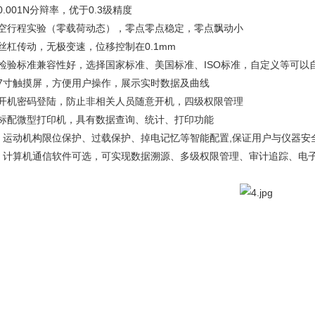
0.001N分辩率，优于0.3级精度
、空行程实验（零载荷动态），零点零点稳定，零点飘动小
丝杠传动，无极变速，位移控制在0.1mm
、检验标准兼容性好，选择国家标准、美国标准、ISO标准，自定义等可以
、7寸触摸屏，方便用户操作，展示实时数据及曲线
、开机密码登陆，防止非相关人员随意开机，四级权限管理
、标配微型打印机，具有数据查询、统计、打印功能
0、运动机构限位保护、过载保护、掉电记忆等智能配置,保证用户与仪器安
1、计算机通信软件可选，可实现数据溯源、多级权限管理、审计追踪、电