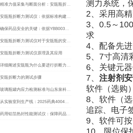
测力系统，
精准力值采集与断面分析：安瓿瓶折断力测试仪的核心技术与应用
2、采用高
安瓿瓶折断力测试仪：依据标准构建安瓿瓶质量管控体系
3、0.5～
确保药品安全的关键：依据YBB00332002-2015标准的安瓿瓶折断力检测全面解析
求
安瓿瓶折断力测试仪对于安瓿瓶的安全和质量起到了什么作用？
4、配备先进
安瓿瓶折断力测试仪原理及其应用
5、7寸高
详细阐述安瓿瓶为什么要进行折断力测试，以及测试的重要性
6、关键元
7、
注射剂安
安瓿折断力的测试步骤
软件（选购
玻璃瓶罐内应力检测标准与山东泉科瑞达仪器的专业解决方案
8、软件（
从实验室到生产线：2025药典4004合规仪器如何实现药包材剥离强度检测
追踪、电子
药用铝箔热封性能测试仪：保障药品包装安全的关键工具
9、软件可
10、限位