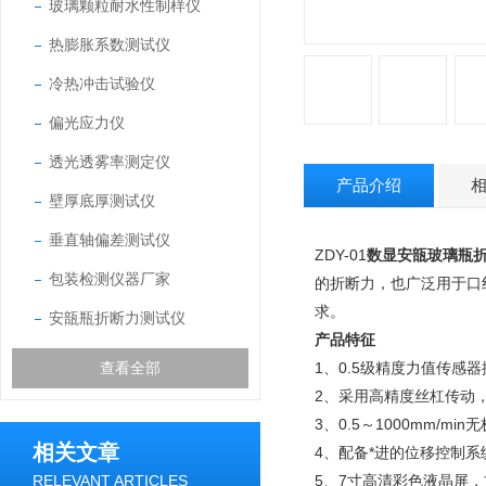
玻璃颗粒耐水性制样仪
热膨胀系数测试仪
冷热冲击试验仪
偏光应力仪
透光透雾率测定仪
产品介绍
壁厚底厚测试仪
垂直轴偏差测试仪
ZDY-01
数显安瓿玻璃瓶
包装检测仪器厂家
的折断力，也广泛用于口
求。
安瓿瓶折断力测试仪
产品特征
查看全部
1、0.5级精度力值传
2、采用高精度丝杠传动
3、0.5～1000mm/
相关文章
4、配备*进的位移控制系
RELEVANT ARTICLES
5、7寸高清彩色液晶屏