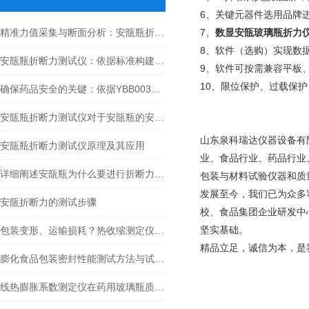
6、关键元器件选用品牌
精准力值采集与断面分析：安瓿瓶折断力测试仪的核心技术与应用
7、
数显安瓿玻璃瓶折力
8、软件（选购）实现数
安瓿瓶折断力测试仪：依据标准构建安瓿瓶质量管控体系
9、软件可按需兼容平板
10、限位保护、过载保
确保药品安全的关键：依据YBB00332002-2015标准的安瓿瓶折断力检测全面解析
安瓿瓶折断力测试仪对于安瓿瓶的安全和质量起到了什么作用？
山东泉科瑞达仪器设备有
安瓿瓶折断力测试仪原理及其应用
业、食品行业、药品行业
详细阐述安瓿瓶为什么要进行折断力测试，以及测试的重要性
包装与材料试验仪器和质
发展至今，我们已为众多
安瓿折断力的测试步骤
校、食品集团企业研发中
坚实基础。
包装变形、运输损耗？热收缩测定仪如何破解薄膜应用中的问题？
精品立足，诚信为本，是
膨化食品包装密封性能测试方法与试验操作介绍
线热膨胀系数测定仪在药用玻璃瓶质量控制中的应用：方法、标准与解析