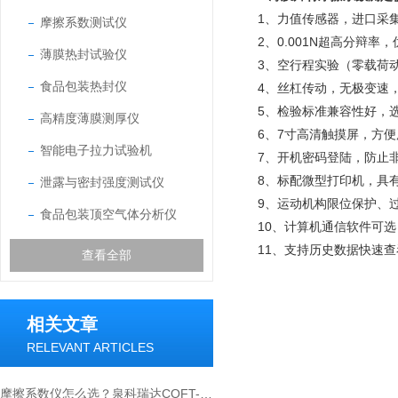
1、力值传感器，进口采
摩擦系数测试仪
2、0.001N超高分辩率，
薄膜热封试验仪
3、空行程实验（零载荷
食品包装热封仪
4、丝杠传动，无极变速，
5、检验标准兼容性好，
高精度薄膜测厚仪
6、7寸高清触摸屏，方
智能电子拉力试验机
7、开机密码登陆，防止
8、标配微型打印机，具
泄露与密封强度测试仪
9、运动机构限位保护、
食品包装顶空气体分析仪
10、计算机通信软件可
11、支持历史数据快速
查看全部
相关文章
RELEVANT ARTICLES
摩擦系数仪怎么选？泉科瑞达COFT-02选购要点全解