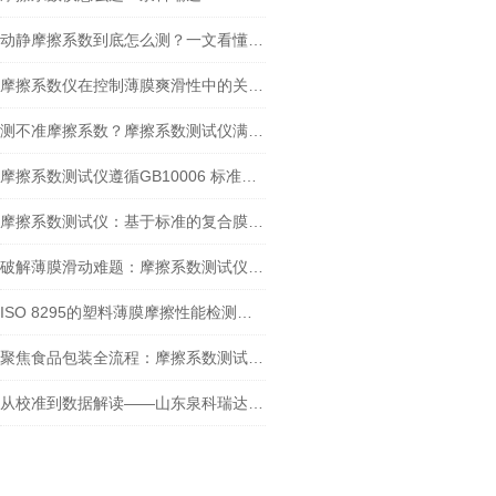
动静摩擦系数到底怎么测？一文看懂摩擦系数仪的正确操作
摩擦系数仪在控制薄膜爽滑性中的关键作用
测不准摩擦系数？摩擦系数测试仪满足GB/T 10006-2021新要求吗？
摩擦系数测试仪遵循GB10006 标准：在牛奶包装膜检测中的应用
摩擦系数测试仪：基于标准的复合膜摩擦性能检测实践
破解薄膜滑动难题：摩擦系数测试仪的检测实践与核心价值
ISO 8295的塑料薄膜摩擦性能检测：摩擦系数测试仪方法解析与设备选型
聚焦食品包装全流程：摩擦系数测试仪的多场景测定应用
从校准到数据解读——山东泉科瑞达摩擦系数测试仪标准化操作指南