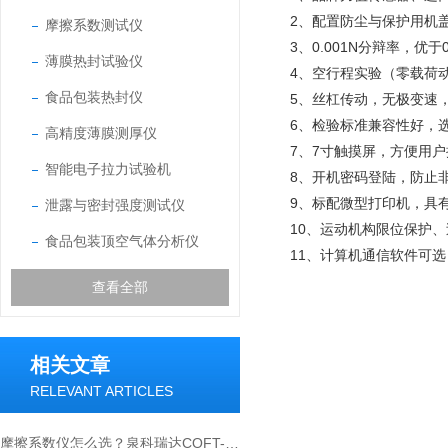
2、配置防尘与保护用机
摩擦系数测试仪
3、0.001N分辩率，优于
薄膜热封试验仪
4、空行程实验（零载荷
食品包装热封仪
5、丝杠传动，无极变速，
6、检验标准兼容性好，
高精度薄膜测厚仪
7、7寸触摸屏，方便用
智能电子拉力试验机
8、开机密码登陆，防止
9、标配微型打印机，具
泄露与密封强度测试仪
10、运动机构限位保护
食品包装顶空气体分析仪
11、计算机通信软件可
查看全部
相关文章
RELEVANT ARTICLES
摩擦系数仪怎么选？泉科瑞达COFT-02选购要点全解