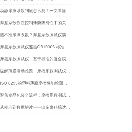
动静摩擦系数到底怎么测？一文看懂摩擦系数仪的正确操作
摩擦系数仪在控制薄膜爽滑性中的关键作用
测不准摩擦系数？摩擦系数测试仪满足GB/T 10006-2021新要求吗？
摩擦系数测试仪遵循GB10006 标准：在牛奶包装膜检测中的应用
摩擦系数测试仪：基于标准的复合膜摩擦性能检测实践
破解薄膜滑动难题：摩擦系数测试仪的检测实践与核心价值
ISO 8295的塑料薄膜摩擦性能检测：摩擦系数测试仪方法解析与设备选型
聚焦食品包装全流程：摩擦系数测试仪的多场景测定应用
从校准到数据解读——山东泉科瑞达摩擦系数测试仪标准化操作指南