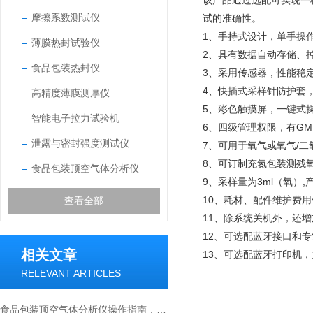
该产品通过选配可实现一
摩擦系数测试仪
试的准确性。
1、手持式设计，单手操
薄膜热封试验仪
2、具有数据自动存储、
食品包装热封仪
3、采用传感器，性能稳
4、快插式采样针防护套
高精度薄膜测厚仪
5、彩色触摸屏，一键式
智能电子拉力试验机
6、四级管理权限，有GM
泄露与密封强度测试仪
7、可用于氧气或氧气/
8、可订制充氮包装测残
食品包装顶空气体分析仪
9、采样量为3ml（氧）
10、耗材、配件维护费
查看全部
11、除系统关机外，还
12、可选配蓝牙接口和
相关文章
13、可选配蓝牙打印机
RELEVANT ARTICLES
食品包装顶空气体分析仪操作指南，从校准到数据解读全流程解析