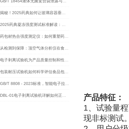
GB/T 18454液体无菌复合袋泄露与密封强度测试仪
揭秘！2025药典如何让玻璃容器垂直轴偏差测定更精准？
2025药典凝冻强度测试标准解读：检测方法与仪器选型指南
药包材热合强度测定仪：如何重塑药品包装质量体系
从检测到保障：顶空气体分析仪在食品包装中的应用前景
电子剥离试验机为产品质量控制和性能评估提供了什么帮助？
包装耐压试验机如何科学评估食品包装抗压能力？操作全解析
GB/T 8808 - 2023标准，智能电子拉力试验机如何揭秘软质复合材料剥离强度？
DBL-01电子剥离试验机详解如何正确测定高强度胶粘剂剥离强度？
产品特征：
1、试验量程
现非标测试
2、用户分