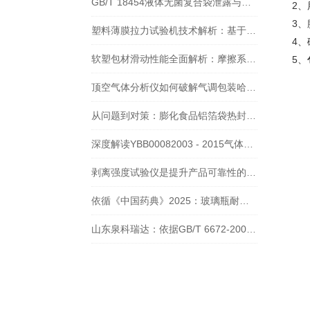
GB/T 18454液体无菌复合袋泄露与密封强度测试仪
2
3
塑料薄膜拉力试验机技术解析：基于BB/T 0041的多层共挤阻隔膜检测方案
4
软塑包材滑动性能全面解析：摩擦系数仪的检测技术与行业标准
5、
顶空气体分析仪如何破解气调包装哈喇味、变色、霉变三大难题？
从问题到对策：膨化食品铝箔袋热封不良分析与双五点热封梯度仪检测方案
深度解读YBB00082003 - 2015气体透过量测定法及山东泉科瑞达适配仪器
剥离强度试验仪是提升产品可靠性的重要工具
依循《中国药典》2025：玻璃瓶耐内压力试验仪的规范方法与实践要点
山东泉科瑞达：依据GB/T 6672-2001标准的塑料薄膜厚度测定方法