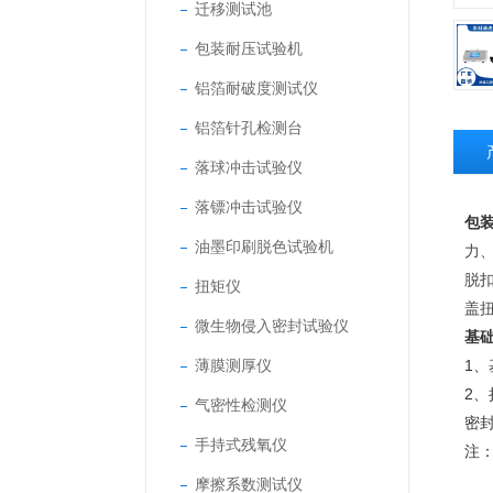
迁移测试池
包装耐压试验机
铝箔耐破度测试仪
铝箔针孔检测台
落球冲击试验仪
落镖冲击试验仪
包
油墨印刷脱色试验机
力
脱
扭矩仪
盖
微生物侵入密封试验仪
基
薄膜测厚仪
1
2
气密性检测仪
密
手持式残氧仪
注
摩擦系数测试仪