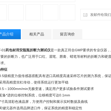
发邮件给我们：18
产品介绍
相关产品
留言询价
-01
药包材用安瓿瓶折断力测试仪
是一款真正符合GMP要求的专业仪器
需要的折断力，也广泛用于口红、眉笔、唇膏、蜡笔等材料的折断力和硬
要求。
品特征
、0.5级精度力值传感器搭配具有进口高精度高速采样芯片的测力系统，保
、采用高精度丝杠传动，使得系统运行更加平稳
0.5～1000mm/min无极变速，满足用户更多试验条件测试要求
配备*进的位移控制系统，位移精度可达0.1mm
、7寸高清彩色液晶屏，方便用户控制和展示实时数据及曲线
、关键元器件选用品牌进口件，保证系统的精度和稳定性