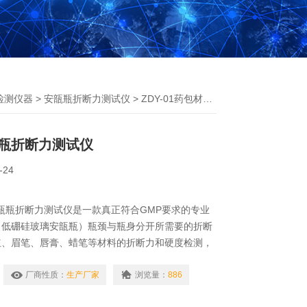
检测仪器
>
安瓿瓶折断力测试仪
> ZDY-01药包材用安瓿瓶折断力测试仪
瓶折断力测试仪
-24
用安瓿瓶折断力测试仪是一款真正符合GMP要求的专业
（低硼硅玻璃安瓿瓶）瓶颈与瓶身分开所需要的折断
红、眉笔、唇膏、蜡笔等材料的折断力和硬度检测，
瓶的易折安瓿折断力装置要求。
厂商性质：
生产厂家
浏览量：
886