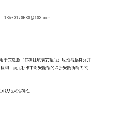
560176536@163.com
，用于安瓿瓶（低硼硅玻璃安瓿瓶）瓶颈与瓶身分开
度检测，满足标准中对安瓿瓶的易折安瓿折断力装
证测试结果准确性