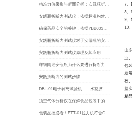
精准力值采集与断面分析：安瓿瓶折断力测试仪的核心技术与应用
7、
8
安瓿瓶折断力测试仪：依据标准构建安瓿瓶质量管控体系
9
1
确保药品安全的关键：依据YBB00332002-2015标准的安瓿瓶折断力检测全面解析
安瓿瓶折断力测试仪对于安瓿瓶的安全和质量起到了什么作用？
山
安瓿瓶折断力测试仪原理及其应用
业
详细阐述安瓿瓶为什么要进行折断力测试，以及测试的重要性
包
发
安瓿折断力的测试步骤
校
坚
DBL-01电子剥离试验机——水凝胶贴剂180°剥离强度测试方法研究
精
顶空气体分析仪在保鲜食品包装中的应用价值和意义
包装品控必看！ETT-01拉力机符合GB/T 1040.1-2025拉伸性能测试标准