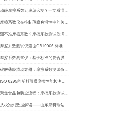
动静摩擦系数到底怎么测？一文看懂摩擦系数仪的正确操作
摩擦系数仪在控制薄膜爽滑性中的关键作用
测不准摩擦系数？摩擦系数测试仪满足GB/T 10006-2021新要求吗？
摩擦系数测试仪遵循GB10006 标准：在牛奶包装膜检测中的应用
摩擦系数测试仪：基于标准的复合膜摩擦性能检测实践
破解薄膜滑动难题：摩擦系数测试仪的检测实践与核心价值
ISO 8295的塑料薄膜摩擦性能检测：摩擦系数测试仪方法解析与设备选型
聚焦食品包装全流程：摩擦系数测试仪的多场景测定应用
从校准到数据解读——山东泉科瑞达摩擦系数测试仪标准化操作指南