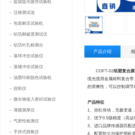
提袋提吊疲劳试验机
迁移测试池
包装耐压试验机
铝箔耐破度测试仪
铝箔针孔检测台
产品介绍
落球冲击试验仪
落镖冲击试验仪
COFT-02
纸塑复合膜
油墨印刷脱色试验机
缆光缆用金属材料复合带
的滑爽性，可以控制调节
扭矩仪
微生物侵入密封试验仪
产品特征
薄膜测厚仪
1、丝杠传动，无极变速，
2、优于0.5级精度（高达
气密性检测仪
3、进口品牌传感器匹配
手持式残氧仪
4、配置防尘与保护用机