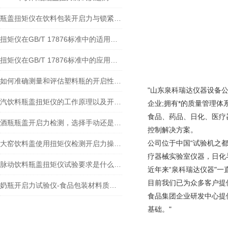
瓶盖扭矩仪在饮料包装开启力与锁紧力测试中的标准解析与应用实践
扭矩仪在GB/T 17876标准中的适用范围
扭矩仪在GB/T 17876标准中的应用及检测
如何准确测量和评估塑料瓶的开启性能？
"山东泉科瑞达仪器设备
汽饮料瓶盖扭矩仪的工作原理以及开启力和锁紧力测试的重要性
企业;拥有*的质量管理
食品、药品、日化、医疗
酒瓶瓶盖开启力检测，选择手动还是全自动的扭矩仪呢？
控制解决方案。
公司位于中国“试验机之
大窑饮料盖使用扭矩仪检测开启力操作注意事项
疗器械实验室仪器，日化
脉动饮料瓶盖扭矩仪试验要求是什么？发展趋势有哪些？
近年来“泉科瑞达仪器"
目前我们已为众多客户提
奶瓶开启力试验仪-食品包装材料质量控制方案的专家
食品集团企业研发中心提
基础。"