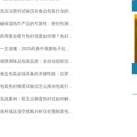
负压法密封试验仪在食品包装行业的重要性有哪些？
确保湿纸巾产品的可靠性：密封性测试与GB/T 15171标准
药用复合硬片热封强度如何测？热封试验仪热封性能检测关键
一文读懂：2025药典中薄膜电子拉力试验机的作用与价值
保障调味品包装品质：全自动扭矩仪开启力检测技术详解
食盐包装必须具备的关键性能：抗穿刺性能
包装热封梯度试验仪怎么推动包装行业质量提升
实战案例：双五点梯度热封仪如何解决食品包装渗漏难题？
泉科瑞达顶空残氧分析仪在预制菜包装中的重要应用