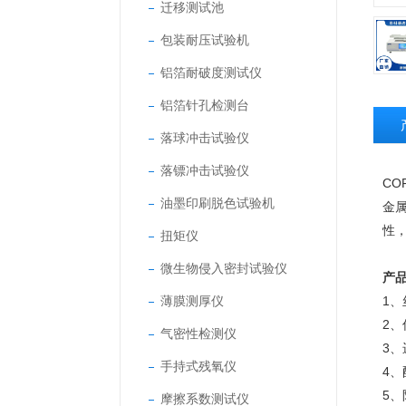
迁移测试池
包装耐压试验机
铝箔耐破度测试仪
铝箔针孔检测台
落球冲击试验仪
落镖冲击试验仪
COF
油墨印刷脱色试验机
金
性
扭矩仪
微生物侵入密封试验仪
产
薄膜测厚仪
1、
2、
气密性检测仪
3
手持式残氧仪
4
5
摩擦系数测试仪