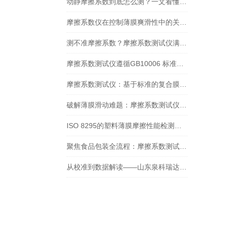
动静摩擦系数到底怎么测？一文看懂摩擦系数仪的正确操作
摩擦系数仪在控制薄膜爽滑性中的关键作用
测不准摩擦系数？摩擦系数测试仪满足GB/T 10006-2021新要求吗？
摩擦系数测试仪遵循GB10006 标准：在牛奶包装膜检测中的应用
摩擦系数测试仪：基于标准的复合膜摩擦性能检测实践
破解薄膜滑动难题：摩擦系数测试仪的检测实践与核心价值
ISO 8295的塑料薄膜摩擦性能检测：摩擦系数测试仪方法解析与设备选型
聚焦食品包装全流程：摩擦系数测试仪的多场景测定应用
从校准到数据解读——山东泉科瑞达摩擦系数测试仪标准化操作指南