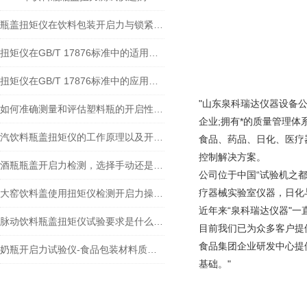
瓶盖扭矩仪在饮料包装开启力与锁紧力测试中的标准解析与应用实践
扭矩仪在GB/T 17876标准中的适用范围
扭矩仪在GB/T 17876标准中的应用及检测
"山东泉科瑞达仪器设备
如何准确测量和评估塑料瓶的开启性能？
企业;拥有*的质量管理
汽饮料瓶盖扭矩仪的工作原理以及开启力和锁紧力测试的重要性
食品、药品、日化、医疗
控制解决方案。
酒瓶瓶盖开启力检测，选择手动还是全自动的扭矩仪呢？
公司位于中国“试验机之
疗器械实验室仪器，日化
大窑饮料盖使用扭矩仪检测开启力操作注意事项
近年来“泉科瑞达仪器"
脉动饮料瓶盖扭矩仪试验要求是什么？发展趋势有哪些？
目前我们已为众多客户提
食品集团企业研发中心提
奶瓶开启力试验仪-食品包装材料质量控制方案的专家
基础。"