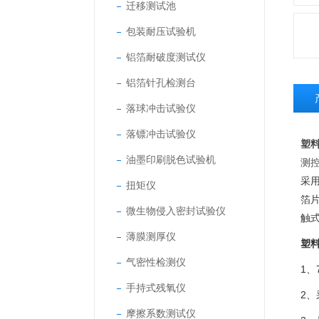
迁移测试池
包装耐压试验机
铝箔耐破度测试仪
铝箔针孔检测台
落球冲击试验仪
落镖冲击试验仪
塑
油墨印刷脱色试验机
测
采
扭矩仪
箔
微生物侵入密封试验仪
触
薄膜测厚仪
塑
气密性检测仪
1
手持式残氧仪
2、
摩擦系数测试仪