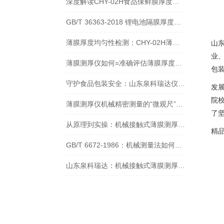
深度解读CHY-02H食品保鲜膜厚度测量仪的工作原理
GB/T 36363-2018 锂电池隔膜厚度测厚仪的应用分析
薄膜厚度均匀性检测：CHY-02H薄膜测厚仪的关键作用
山
业
薄膜测厚仪如何=准确评估薄膜厚度均匀性？全流程操作指南
包
守护食品包装安全：山东泉科瑞达仪器贴合 GB/T 41168-2021 的检测方案
发
院
薄膜测厚仪机械精密测量的“微观尺”，解锁材料厚度控制新精度
了
从原理到实操：机械接触式薄膜测厚仪及泉科瑞达 CHY-02H 选型指南
精
GB/T 6672-1986：机械测量法如何定义塑料薄膜的厚度？
山东泉科瑞达：机械接触式薄膜测厚仪的应用标准与质量检验方法