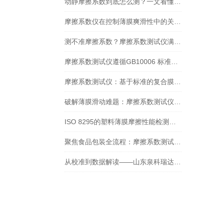
动静摩擦系数到底怎么测？一文看懂摩擦系数仪的正确操作
摩擦系数仪在控制薄膜爽滑性中的关键作用
测不准摩擦系数？摩擦系数测试仪满足GB/T 10006-2021新要求吗？
摩擦系数测试仪遵循GB10006 标准：在牛奶包装膜检测中的应用
摩擦系数测试仪：基于标准的复合膜摩擦性能检测实践
破解薄膜滑动难题：摩擦系数测试仪的检测实践与核心价值
ISO 8295的塑料薄膜摩擦性能检测：摩擦系数测试仪方法解析与设备选型
聚焦食品包装全流程：摩擦系数测试仪的多场景测定应用
从校准到数据解读——山东泉科瑞达摩擦系数测试仪标准化操作指南