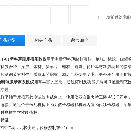
发邮件给我们：18
产品介绍
相关产品
留言询价
T-01
塑料薄膜摩擦系数仪
用于测量塑料薄膜和薄片、纸张、橡胶、编织
材料复合带、涂层、木材、刹车片、鞋材、雨刷、轮胎等材料滑动时的静
以控制调节材料生产质量工艺指标，满足产品使用要求。另外还可用于化
料薄膜摩擦系数仪
拥有丰富的应用，通过订制及功能扩展可满足量程范
试原理
试样平铺于摩擦系数测试仪测试台上，使用仪器自带夹持工装将试样固定
构连接，通过位于传动机构上的力值传感器和机器内置的位移传感器，采
各种摩擦力学性能指标。
品特征
丝杠传动，无极变速，位移控制在0.1mm