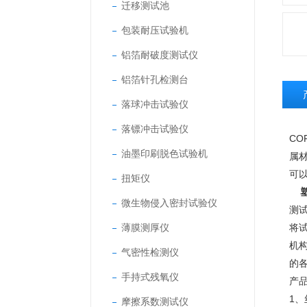
迁移测试池
包装耐压试验机
铝箔耐破度测试仪
铝箔针孔检测台
落球冲击试验仪
落镖冲击试验仪
COF
油墨印刷脱色试验机
属
可
扭矩仪
塑
微生物侵入密封试验仪
测
薄膜测厚仪
将
机
气密性检测仪
的
手持式残氧仪
产
1、
摩擦系数测试仪