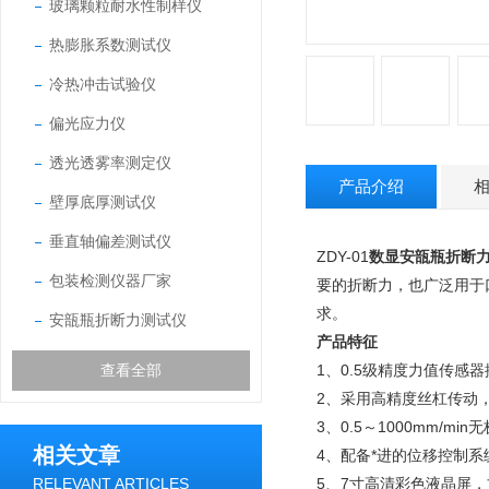
玻璃颗粒耐水性制样仪
热膨胀系数测试仪
冷热冲击试验仪
偏光应力仪
透光透雾率测定仪
产品介绍
壁厚底厚测试仪
垂直轴偏差测试仪
ZDY-01
数显安瓿瓶折断
包装检测仪器厂家
要的折断力，也广泛用于
求。
安瓿瓶折断力测试仪
产品特征
查看全部
1、0.5级精度力值传
2、采用高精度丝杠传动
3、0.5～1000mm/
相关文章
4、配备*进的位移控制系
RELEVANT ARTICLES
5、7寸高清彩色液晶屏