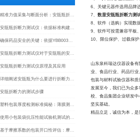
6、关键元器件选用品牌
精准力值采集与断面分析：安瓿瓶折断力测试仪的核心技术与应用
7、
数显安瓿瓶折断力测
8、软件（选购）实现数
安瓿瓶折断力测试仪：依据标准构建安瓿瓶质量管控体系
9、软件可按需兼容平板
10、限位保护、过载保
确保药品安全的关键：依据YBB00332002-2015标准的安瓿瓶折断力检测全面解析
安瓿瓶折断力测试仪对于安瓿瓶的安全和质量起到了什么作用？
山东泉科瑞达仪器设备有
安瓿瓶折断力测试仪原理及其应用
业、食品行业、药品行业
详细阐述安瓿瓶为什么要进行折断力测试，以及测试的重要性
包装与材料试验仪器和质
发展至今，我们已为众多
安瓿折断力的测试步骤
校、食品集团企业研发中
坚实基础。
塑料包装厚度检测标准揭秘：薄膜测厚仪的依据与操作指南
精品立足，诚信为本，是
使用小包装袋抗压性能试验机测试的必要性及应用领域
基于摩擦系数的包装开口性评估：摩擦系数仪的应用与标准化测试