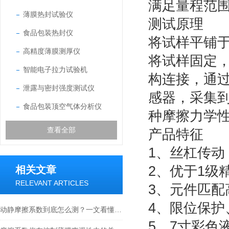
满足量程范
薄膜热封试验仪
测试原理
食品包装热封仪
将试样平铺
高精度薄膜测厚仪
将试样固定
智能电子拉力试验机
构连接，通
泄露与密封强度测试仪
感器，采集
食品包装顶空气体分析仪
种摩擦力学
查看全部
产品特征
1、丝杠传动
2、优于1级
相关文章
RELEVANT ARTICLES
3、元件匹
4、限位保
动静摩擦系数到底怎么测？一文看懂摩擦系数仪的正确操作
5、7寸彩色