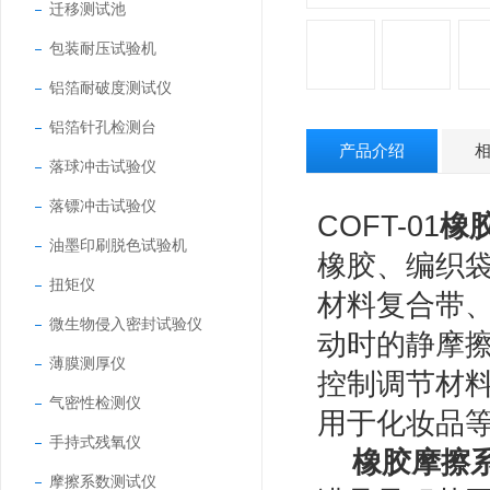
迁移测试池
包装耐压试验机
铝箔耐破度测试仪
铝箔针孔检测台
产品介绍
落球冲击试验仪
落镖冲击试验仪
COFT-01
橡
油墨印刷脱色试验机
橡胶、编织
扭矩仪
材料复合带
微生物侵入密封试验仪
动时的静摩
薄膜测厚仪
控制调节材
气密性检测仪
用于化妆品
手持式残氧仪
橡胶摩擦系
摩擦系数测试仪