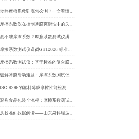
动静摩擦系数到底怎么测？一文看懂摩擦系数仪的正确操作
摩擦系数仪在控制薄膜爽滑性中的关键作用
测不准摩擦系数？摩擦系数测试仪满足GB/T 10006-2021新要求吗？
摩擦系数测试仪遵循GB10006 标准：在牛奶包装膜检测中的应用
摩擦系数测试仪：基于标准的复合膜摩擦性能检测实践
破解薄膜滑动难题：摩擦系数测试仪的检测实践与核心价值
ISO 8295的塑料薄膜摩擦性能检测：摩擦系数测试仪方法解析与设备选型
聚焦食品包装全流程：摩擦系数测试仪的多场景测定应用
从校准到数据解读——山东泉科瑞达摩擦系数测试仪标准化操作指南