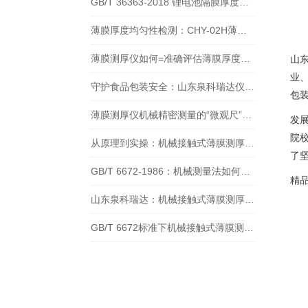
GB/T 36363-2018 锂电池隔膜厚度测厚仪的应用分析
薄膜厚度均匀性检测：CHY-02H薄膜测厚仪的关键作用
薄膜测厚仪如何=准确评估薄膜厚度均匀性？全流程操作指南
山
业
守护食品包装安全：山东泉科瑞达仪器贴合 GB/T 41168-2021 的检测方案
包
薄膜测厚仪机械精密测量的“微观尺”，解锁材料厚度控制新精度
发
院
从原理到实操：机械接触式薄膜测厚仪及泉科瑞达 CHY-02H 选型指南
了
GB/T 6672-1986：机械测量法如何定义塑料薄膜的厚度？
精
山东泉科瑞达：机械接触式薄膜测厚仪的应用标准与质量检验方法
GB/T 6672标准下机械接触式薄膜测厚技术：原理、流程与质量控制