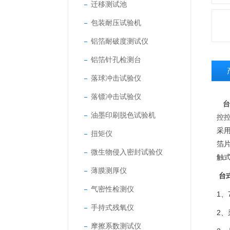
迁移测试池
包装耐压试验机
铝箔耐破度测试仪
铝箔针孔检测台
落球冲击试验仪
落镖冲击试验仪
台
油墨印刷脱色试验机
控
采
扭矩仪
箔
微生物侵入密封试验仪
触
薄膜测厚仪
台
气密性检测仪
1
手持式残氧仪
2、
摩擦系数测试仪