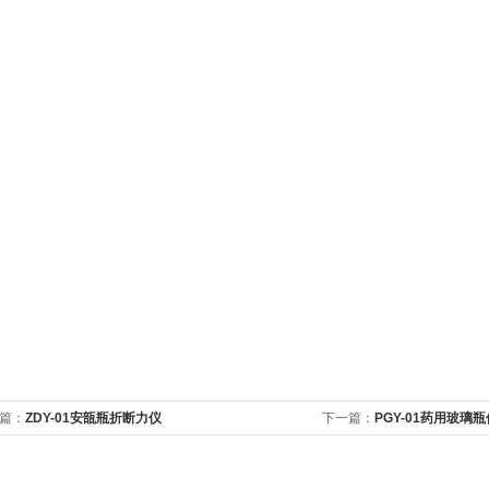
篇：
ZDY-01安瓿瓶折断力仪
下一篇：
PGY-01药用玻璃