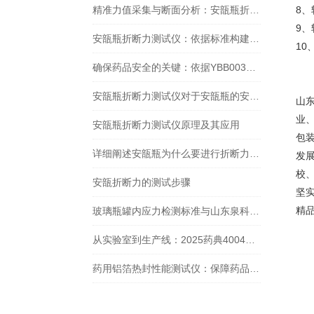
精准力值采集与断面分析：安瓿瓶折断力测试仪的核心技术与应用
8
9
安瓿瓶折断力测试仪：依据标准构建安瓿瓶质量管控体系
1
确保药品安全的关键：依据YBB00332002-2015标准的安瓿瓶折断力检测全面解析
安瓿瓶折断力测试仪对于安瓿瓶的安全和质量起到了什么作用？
山
业
安瓿瓶折断力测试仪原理及其应用
包
详细阐述安瓿瓶为什么要进行折断力测试，以及测试的重要性
发
校
安瓿折断力的测试步骤
坚
精
玻璃瓶罐内应力检测标准与山东泉科瑞达仪器的专业解决方案
从实验室到生产线：2025药典4004合规仪器如何实现药包材剥离强度检测
药用铝箔热封性能测试仪：保障药品包装安全的关键工具