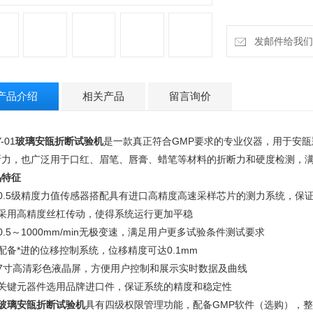
发邮件给我们：18
产品介绍
相关产品
留言询价
-01
玻璃安瓿折断试验机
是一款真正符合GMP要求的专业仪器，用于安
断力，也广泛用于口红、眉笔、唇膏、蜡笔等材料的折断力和硬度检测，
品特征
、0.5级精度力值传感器搭配具有进口高精度高速采样芯片的测力系统，保
、采用高精度丝杠传动，使得系统运行更加平稳
0.5～1000mm/min无极变速，满足用户更多试验条件测试要求
配备*进的位移控制系统，位移精度可达0.1mm
、7寸高清彩色液晶屏，方便用户控制和展示实时数据及曲线
、关键元器件选用品牌进口件，保证系统的精度和稳定性
玻璃安瓿折断试验机
具有四级权限管理功能，配备GMP软件（选购），整