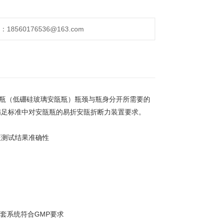
560176536@163.com
瓿瓶（低硼硅玻璃安瓿瓶）瓶颈与瓶身分开所需要的
满足标准中对安瓿瓶的易折安瓿折断力装置要求。
证测试结果准确性
套系统符合GMP要求