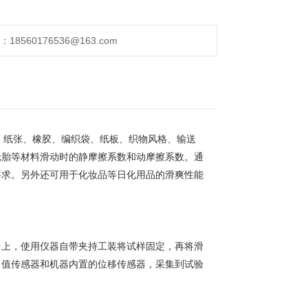
560176536@163.com
、纸张、橡胶、编织袋、纸板、织物风格、输送
轮胎等材料滑动时的静摩擦系数和动摩擦系数。通
要求。另外还可用于化妆品等日化用品的滑爽性能
台上，使用仪器自带夹持工装将试样固定，再将滑
力值传感器和机器内置的位移传感器，采集到试验