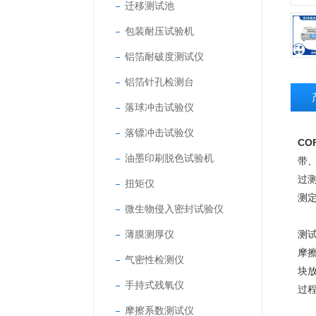
迁移测试池
包装耐压试验机
铝箔耐破度测试仪
铝箔针孔检测台
落球冲击试验仪
落镖冲击试验仪
CO
油墨印刷脱色试验机
带
过
扭矩仪
测
微生物侵入密封试验仪
薄膜测厚仪
测
摩
气密性检测仪
块
手持式残氧仪
过
摩擦系数测试仪