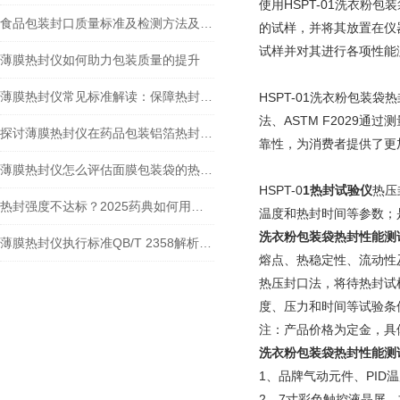
使用HSPT-01洗衣
食品包装封口质量标准及检测方法及在食品包装封口质量控制中的优势
的试样，并将其放置在仪
试样并对其进行各项性能
薄膜热封仪如何助力包装质量的提升
薄膜热封仪常见标准解读：保障热封质量的准则剖析
HSPT-01洗衣粉包装
法、ASTM F2029
探讨薄膜热封仪在药品包装铝箔热封性能检测中的应用
靠性，为消费者提供了更
薄膜热封仪怎么评估面膜包装袋的热封质量
HSPT-0
1
热封试验仪
热
压
热封强度不达标？2025药典如何用包装薄膜热封仪检测药包材质量？
温度和热封时间等参数；
洗衣粉包装袋热封性能测试
薄膜热封仪执行标准QB/T 2358解析：技术要点与应用实践
熔点、热稳定性、流动性
热压封口法，将待热封试
度、压力和时间等试验条
注：产品价格为定金，具
洗衣粉包装袋热封性能测
1、品牌气动元件、PI
2、7寸彩色触控液晶屏