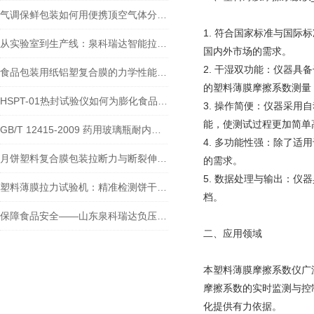
气调保鲜包装如何用便携顶空气体分析仪测试氧气、二氧化碳含量
1. 符合国家标准与国际
从实验室到生产线：泉科瑞达智能拉力试验机如何赋能食品包装全流程质控？
国内外市场的需求。
2. 干湿双功能：仪器
食品包装用纸铝塑复合膜的力学性能评估：智能电子拉力试验机选购指南
的塑料薄膜摩擦系数测量
HSPT-01热封试验仪如何为膨化食品包装把好热封关？热封可靠性评估
3. 操作简便：仪器采
能，使测试过程更加简单
GB/T 12415-2009 药用玻璃瓶耐内压测试方法与仪器介绍
4. 多功能性强：除了
月饼塑料复合膜包装拉断力与断裂伸长率的探讨
的需求。
5. 数据处理与输出：
塑料薄膜拉力试验机：精准检测饼干塑料包装拉伸强度的关键
档。
保障食品安全——山东泉科瑞达负压法密封性测试仪的应用案例
二、应用领域
本塑料薄膜摩擦系数仪广
摩擦系数的实时监测与控
化提供有力依据。