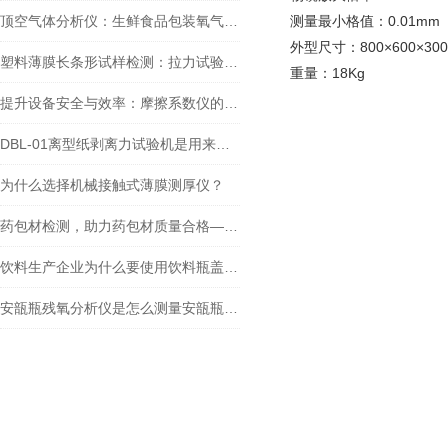
顶空气体分析仪：生鲜食品包装氧气检测的应用全解析
测量最小格值：0.01mm
外型尺寸：800×600×30
塑料薄膜长条形试样检测：拉力试验机的性能挖掘与多行业应用
重量：18Kg
提升设备安全与效率：摩擦系数仪的科学测量与控制策略
DBL-01离型纸剥离力试验机是用来做什么的
为什么选择机械接触式薄膜测厚仪？
药包材检测，助力药包材质量合格——ZDY-01安瓿折断力测试仪
饮料生产企业为什么要使用饮料瓶盖扭矩测量仪？
安瓿瓶残氧分析仪是怎么测量安瓿瓶内残留氧气含量的