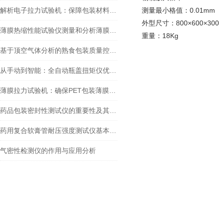
解析电子拉力试验机：保障包装材料拉断力测试质量
测量最小格值：0.01mm
外型尺寸：800×600×30
薄膜热缩性能试验仪测量和分析薄膜在不同温度条件下的热缩情况
重量：18Kg
基于顶空气体分析的熟食包装质量控制研究——以鸭脖为例
从手动到智能：全自动瓶盖扭矩仪优化饮料生产线的质量控制
薄膜拉力试验机：确保PET包装薄膜耐撕裂性能的关键检测工具
药品包装密封性测试仪的重要性及其应用
药用复合软膏管耐压强度测试仪基本原理、测试方法及其在实际应用中重要性
气密性检测仪的作用与应用分析