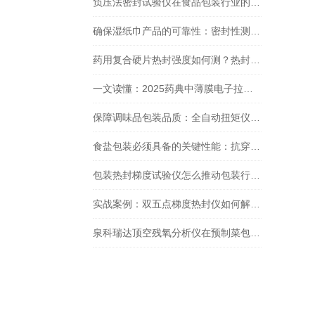
负压法密封试验仪在食品包装行业的重要性有哪些？
确保湿纸巾产品的可靠性：密封性测试与GB/T 15171标准
药用复合硬片热封强度如何测？热封试验仪热封性能检测关键
一文读懂：2025药典中薄膜电子拉力试验机的作用与价值
保障调味品包装品质：全自动扭矩仪开启力检测技术详解
食盐包装必须具备的关键性能：抗穿刺性能
包装热封梯度试验仪怎么推动包装行业质量提升
实战案例：双五点梯度热封仪如何解决食品包装渗漏难题？
泉科瑞达顶空残氧分析仪在预制菜包装中的重要应用