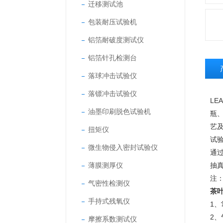
迁移测试池
包装耐压试验机
铝箔耐破度测试仪
铝箔针孔检测台
落球冲击试验仪
落镖冲击试验仪
LEA
油墨印刷脱色试验机
瓶
艺
扭矩仪
试
微生物侵入密封试验仪
通
薄膜测厚仪
抽
注
气密性检测仪
茶
手持式残氧仪
1
2
摩擦系数测试仪