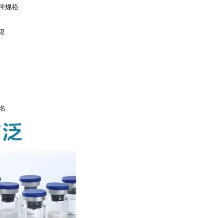
种规格
限
名