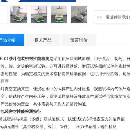
发邮件给我们：18
产品介绍
相关产品
留言询价
K-01
茶叶包装密封性能检测
是采用负压法测试原理，用于食品、制药、
、管、罐、盒等的密封试验。亦可进行经跌落、耐压试验后的试件的密封
及密封性能，为确定相关的技术指标提供科学依据；也可用于经跌落、耐
验原理
过对真空室抽真空，使浸在水中的试样产生内外压差，观测试样内气体外
真空，使试样产生内外压差，观测试样膨胀及释放真空后试样形状恢复情
：产品价格为定金，具体需要与工作人员进行沟通。
叶包装密封性能检测
特征
、常规密封与梯度（多级）双试验模式，快速找出试样泄露压力的临界值
、气动元器件（真空转换器、阀门、管件）、压力传感器，选件精良