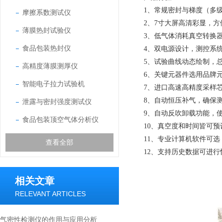
1、
常规密封与梯度（多
摩擦系数测试仪
2、
7寸大屏高清彩显，
薄膜热封试验仪
3、
低气体消耗真空转换
食品包装热封仪
4、
双电源设计，测控系
5、
试验曲线动态绘制，
高精度薄膜测厚仪
6、
关键元器件选用品牌元
智能电子拉力试验机
7、
进口高速高精度采样
8、
自动恒压补气，确保
泄露与密封强度测试仪
9、
自动反吹卸载功能，
食品包装顶空气体分析仪
10、
真空度和时间皆可预
11、
专业计算机软件可选
查看全部
12、
支持历史数据可进行
相关文章
RELEVANT ARTICLES
气密性检测仪的作用与应用分析