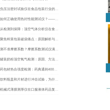
负压法密封试验仪在食品包装行业的重要性有哪些？
如何正确使用热封性能测试仪？——塑料袋封口质量检测
从检测到保障：顶空气体分析仪在食品包装中的应用前景
聚焦榨菜包装破袋痛点：原因解析与泉科瑞达力学检测方案的实践应用
测不准摩擦系数？摩擦系数测试仪满足GB/T 10006-2021新要求吗？
罐装奶粉顶空氧气检测：原因、方法与手持式顶空气体分析仪应用全解析
药包材热合强度检测：药典通则4008与薄膜拉力试验机的协同应用
饮料瓶盖和片材进行冲击试验，为什么要测试不同试验角度？
机械式薄膜测厚仪在口服液体药品复合膜测试中的应用