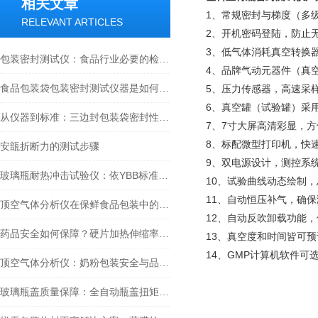
相关文章
1、常规密封与梯度（多
RELEVANT ARTICLES
2、开机密码登陆，防止
3、低气体消耗真空转换器
包装密封测试仪：食品行业必要的检测仪器
4、品牌气动元器件（真
食品包装袋包装密封测试仪器是如何保证食品质量的？
5、压力传感器，高速采样
6、真空罐（试验罐）采
从仪器到标准：三边封包装袋密封性能的负压法测定完整方案
7、7寸大屏高清彩显，
8、标配微型打印机，快
安瓿折断力的测试步骤
9、双电源设计，测控系
玻璃瓶耐热冲击试验仪：依YBB标准严控药品包装质量防线
10、试验曲线动态绘制
11、自动恒压补气，确
顶空气体分析仪在保鲜食品包装中的应用价值和意义
12、自动反吹卸载功能
药品安全如何保障？硬片加热伸缩率测定仪破解药用PVC硬片热稳定难题
13、真空度和时间皆可
14、GMP计算机软件可
顶空气体分析仪：奶粉包装安全与品质的检测卫士
玻璃瓶盖质量保障：全自动瓶盖扭矩仪检测的关键意义