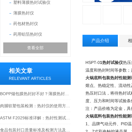
塑料薄膜热封试验仪
薄膜热封仪
药包材热封仪
药用铝箔热封仪
产品介绍
查看全部
HSPT-0
1
热封试验仪
热
压
相关文章
温度和热封时间等参数；
火锅底料包装热封性能测
RELEVANT ARTICLES
熔点、热稳定性、流动性
热压封口法，将待热封试
BOPP烟包膜热封好不好？薄膜热封仪说了算！热封性能检测全解析
度、压力和时间等试验条
肉脯软塑包装检测：热封仪的使用方法与价值解析
注：产品价格为定金，具
火锅底料包装热封性能测
ASTM F2029标准详解：热封性测试仪如何精准评估包装材料热封性能？
1、品牌气动元件、PI
食品包装封口质量标准及检测方法及在食品包装封口质量控制中的优势
2、7寸彩色触控液晶屏