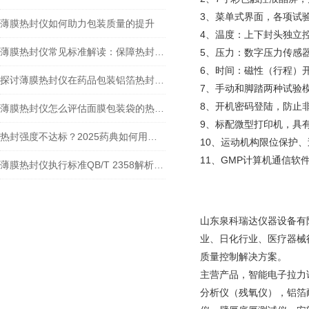
3、菜单式界面，各项试
薄膜热封仪如何助力包装质量的提升
4、温度：上下封头独立控
薄膜热封仪常见标准解读：保障热封质量的准则剖析
5、压力：数字压力传感
6、时间：磁性（行程）
探讨薄膜热封仪在药品包装铝箔热封性能检测中的应用
7、手动和脚踏两种试验
8、开机密码登陆，防止
薄膜热封仪怎么评估面膜包装袋的热封质量
9、标配微型打印机，具
热封强度不达标？2025药典如何用包装薄膜热封仪检测药包材质量？
10、运动机构限位保护
11、GMP计算机通信
薄膜热封仪执行标准QB/T 2358解析：技术要点与应用实践
山东泉科瑞达仪器设备有
业、日化行业、医疗器械
质量控制解决方案。
主营产品，智能电子拉力
分析仪（残氧仪），铝箔