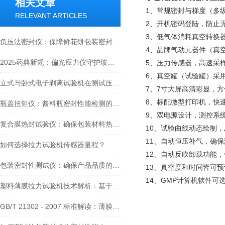
相关文章
1、常规密封与梯度（多
RELEVANT ARTICLES
2、开机密码登陆，防止
3、低气体消耗真空转换器
负压法密封仪：保障鲜花饼包装密封性，护航食品质量安全
4、品牌气动元器件（真
2025药典新规：偏光应力仪守护玻璃输液瓶应力安全
5、压力传感器，高速采样
6、真空罐（试验罐）采
立式与卧式电子剥离试验机在测试压敏胶带时的性价比哪种比较高一些？
7、7寸大屏高清彩显，
8、标配微型打印机，快
瓶盖扭矩仪：酱料瓶密封性能检测的核心设备与全流程应用解析
9、双电源设计，测控系
复合膜热封试验仪：确保包装材料热封性能的关键设备
10、试验曲线动态绘制
11、自动恒压补气，确
如何选择拉力试验机传感器量程？
12、自动反吹卸载功能
包装密封性测试仪：确保产品品质的守护神
13、真空度和时间皆可
14、GMP计算机软件可
塑料薄膜拉力试验机技术解析：基于BB/T 0041的多层共挤阻隔膜检测方案
GB/T 21302 - 2007 标准解读：薄膜测厚仪检测应用剖析